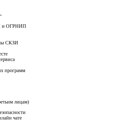
.
РН и ОГРНИП
алы СКЗИ
есте
сервиса
ких программ
ретьим лицам)
езопасности
нлайн чате