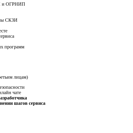
РН и ОГРНИП
алы СКЗИ
есте
сервиса
ких программ
ретьим лицам)
езопасности
нлайн чате
разработчика
нении шагов сервиса