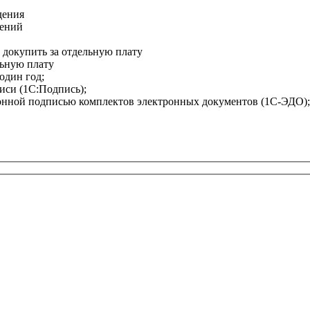
дения
дений
о докупить за отдельную плату
льную плату
один год;
си (1С:Подпись);
ронной подписью комплектов электронных документов (1С-ЭДО);