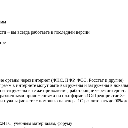
амм
и – вы всегда работаете в последней версии
тре
ие органы через интернет (ФНС, ПФР, ФСС, Росстат и другие)
рамм в интернете могут быть выгружены и загружены в локальн
 и загружены в те же приложения, работающие через интернет;
 различными приложениями на платформе «1С:Предприятие 8»
 нужны (можете с помощью партнера 1С реализовать до 90% до
С:ИТС, учебным материалам, форуму