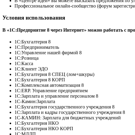
В «Центре идей» вы можете высказать предложения по у
Профессиональное онлайн-сообщество (форум зарегистри
Условия использования
В «1С:Предприятие 8 через Интернет» можно работать с пр
1С:Бухгалтерия 8
1С:Предприниматель
1С:Управление нашей фирмой 8
1С:Розница
1С:Касса
1С:Клиент ЭДО
1С:Бухгалтерия 8 СПЕЦ (лом+шкуры)
1С:Бухгалтерия 8 КОРП
1С:Комплексная автоматизация 8
1С:ERP. Управление предприятием
1С:Зарплата и управление персоналом 8
1С-Камин:Зарплата
1С:Бухгалтерия государственного учреждения 8
1С:Зарплата и кадры государственного учреждения 8
1С-КАМИН: Зарплата для бюджетных учреждений
1С:Бухгалтерия НКО
1С:Бухгалтерия НКО КОРП
1С:МДЛП