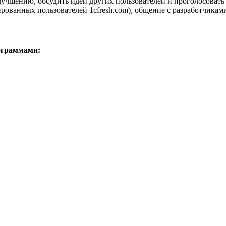
лучшению, обсудить идеи других пользователей и проголосовать
рованных пользователей 1сfresh.com), общение с разработчика
ограммами: