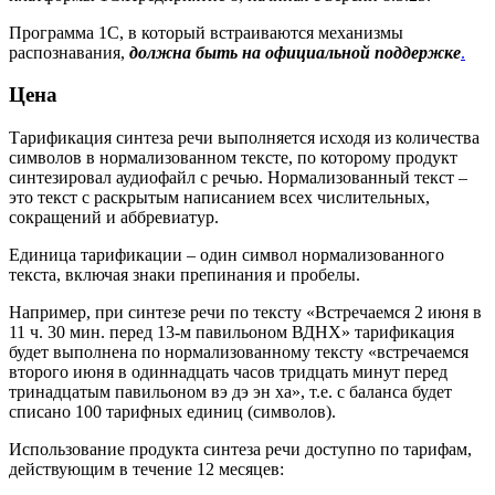
Программа 1С, в который встраиваются механизмы
распознавания,
должна быть на официальной поддержке
.
Цена
Тарификация синтеза речи выполняется исходя из количества
символов в нормализованном тексте, по которому продукт
синтезировал аудиофайл с речью. Нормализованный текст –
это текст с раскрытым написанием всех числительных,
сокращений и аббревиатур.
Единица тарификации – один символ нормализованного
текста, включая знаки препинания и пробелы.
Например, при синтезе речи по тексту «Встречаемся 2 июня в
11 ч. 30 мин. перед 13-м павильоном ВДНХ» тарификация
будет выполнена по нормализованному тексту «встречаемся
второго июня в одиннадцать часов тридцать минут перед
тринадцатым павильоном вэ дэ эн ха», т.е. с баланса будет
списано 100 тарифных единиц (символов).
Использование продукта синтеза речи доступно по тарифам,
действующим в течение 12 месяцев: