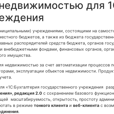
 недвижимостью для 1
реждения
ниципальными) учреждениями, состоящими на самосто
местного бюджетов, а также из бюджета государствен
лавных распорядителей средств бюджета, органов госу
и внебюджетными фондами, финансовых органов, орган
ого имущества.
ия недвижимостью за счет автоматизации процессов п
орами, эксплуатации объектов недвижимости. Продукт
учета.
я «1С:Бухгалтерия государственного учреждения разр
ения», редакция 2.0
с сохранением базового функцион
ющей масштабируемость, открытость, простоту админи
ботать в режиме
тонкого клиента
и
веб-клиента
с возм
единения
.