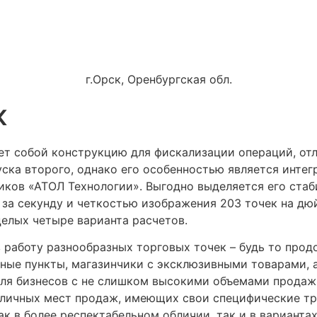
г.Орск, Оренбургская обл.
к
ляет собой конструкцию для фискализации операций, о
ска второго, однако его особенностью является инте
иков «АТОЛ Технологии». Выгодно выделяется его стаб
й за секунду и четкостью изображения 203 точек на д
целых четыре варианта расчетов.
работу разнообразных торговых точек – будь то продо
ные пункты, магазинчики с эксклюзивными товарами, а
Для бизнесов с не слишком высокими объемами продаж
зличных мест продаж, имеющих свои специфические тр
к в более респектабельном обличии, так и в варианта