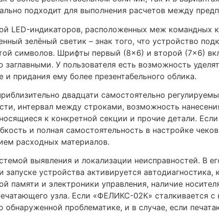
ально подходит для выполнения расчетов между пред
ой LED-индикаторов, расположенных меж командных кн
енный зелёный светик – знак того, что устройство по
ой символов. Шрифты первый (8×6) и второй (7×6) вкл
о заглавными. У пользователя есть возможность уделя
 и придания ему более презентабельного облика.
риблизительно двадцати самостоятельно регулируемых
ости, интервал между строками, возможность нанесени
носящиеся к конкретной секции и прочие детали. Если 
бкость и полная самостоятельность в настройке чеков
ием расходных материалов.
темой выявления и локализации неисправностей. В е
ри запуске устройства активируется автодиагностика,
ой памяти и электроники управления, наличие носител
ечатающего узла. Если «ФЕЛИКС-02К» сталкивается с к
 обнаруженной проблематике, и в случае, если печата