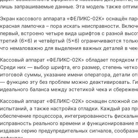
лишь запрашиваемые данные. Эта модель также оптим
Экран кассового аппарата «ФЕЛИКС-02К» оснащён пар
красная лампочка – пора искать неисправности. Включ
первый, встроено четыре вида шрифтов с разной высот
третий (6×6) и четвёртый (5×6) ограничиваются тольк
что немаловажно для выделения важных деталей в чеке
Кассовый аппарат «ФЕЛИКС-02К» обладает порядком п
Среди них — выбор шрифта, его размер, степень четк
итоговой суммы, указание имени оператора, детали от
— функцию эту без проблем можно деактивировать. Ги
идеального баланса между эстетикой чека и сбережен
Кассовый аппарат «ФЕЛИКС-02К» оснащен сложной сис
испытаний, а также настройка отладки. Каждый раз п
обеспечение процессора, интегрированность фискальн
исправность реального времени и функционирование п
издавая серию предупредительных сигналов, сообразно