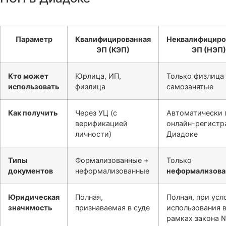
Параметр
Квалифицированная
Неквалифициро
ЭП (КЭП)
ЭП (НЭП)
Кто может
Юрлица, ИП,
Только физлица
использовать
физлица
самозанятые
Как получить
Через УЦ (с
Автоматически 
верификацией
онлайн-регистр
личности)
Диадоке
Типы
Формализованные +
Только
документов
неформализованные
неформализов
Юридическая
Полная,
Полная, при усл
значимость
признаваемая в суде
использования 
рамках закона 